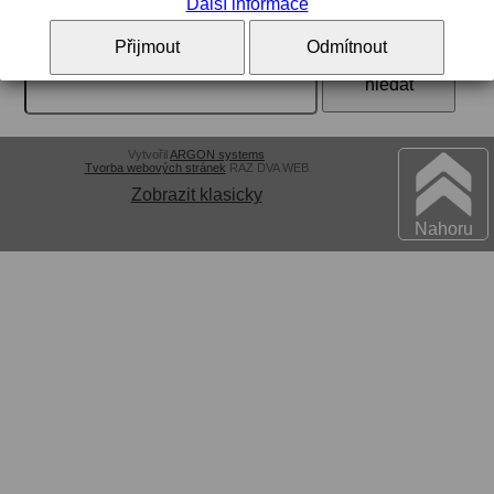
Další informace
Vyhledávání:
Přijmout
Odmítnout
Vytvořil
ARGON systems
Tvorba webových stránek
RAZ DVA WEB
Zobrazit klasicky
Nahoru