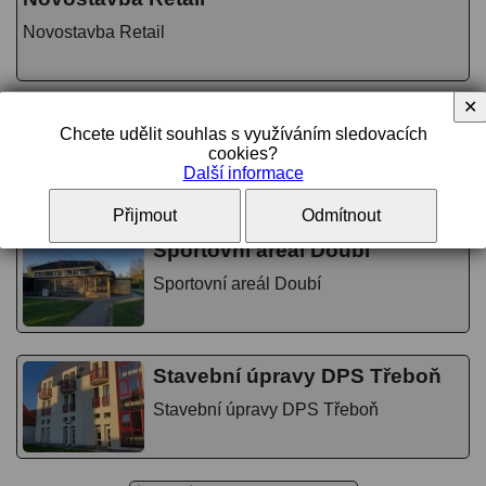
Novostavba Retail
✕
Čerpací stanice Benzina a
Chcete udělit souhlas s využíváním sledovacích
supermarket Penny Netolice
cookies?
Další informace
Čerpací stanice Benzina a supermarket
Penny Netolice
Přijmout
Odmítnout
Sportovní areál Doubí
Sportovní areál Doubí
Stavební úpravy DPS Třeboň
Stavební úpravy DPS Třeboň