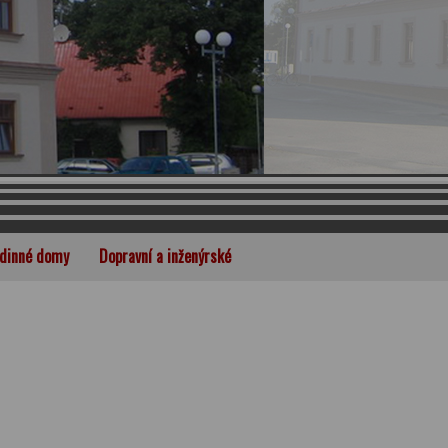
dinné domy
Dopravní a inženýrské