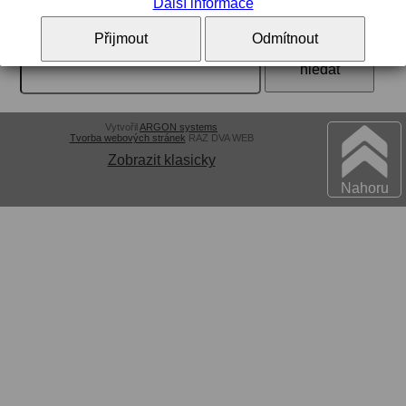
Další informace
Vyhledávání:
Přijmout
Odmítnout
Vytvořil
ARGON systems
Tvorba webových stránek
RAZ DVA WEB
Zobrazit klasicky
Nahoru