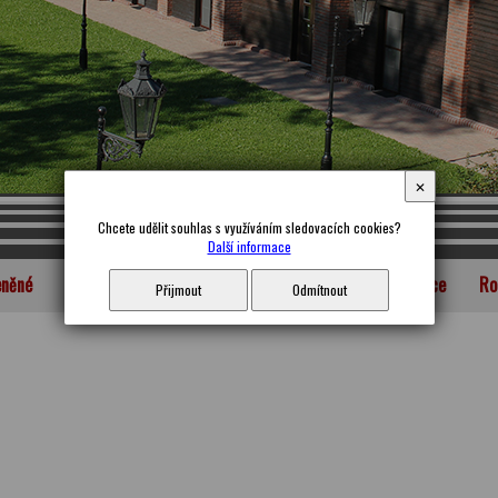
✕
Chcete udělit souhlas s využíváním sledovacích cookies?
Další informace
něné
Občanské
Bytové
Průmyslové
Rekonstrukce
Ro
Přijmout
Odmítnout