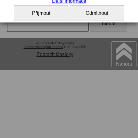
Další informace
Vyhledávání:
Přijmout
Odmítnout
Vytvořil
ARGON systems
Tvorba webových stránek
RAZ DVA WEB
Zobrazit klasicky
Nahoru